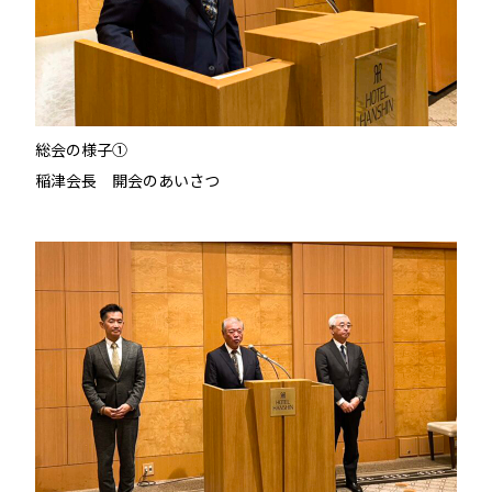
総会の様子①
稲津会長 開会のあいさつ