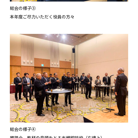
総会の様子③
本年度ご尽力いただく役員の方々
総会の様子④
懇親会 乾杯の音頭をとる末綱相談役（右壇上）