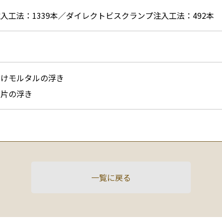
入工法：1339本／ダイレクトビスクランプ注入工法：492本
付けモルタルの浮き
陶片の浮き
一覧に戻る