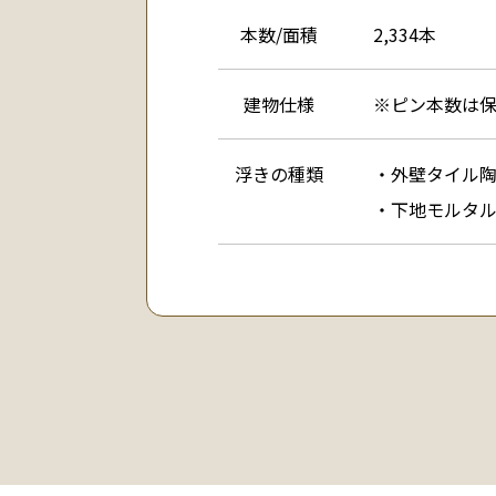
本数/面積
2,334本
建物仕様
※ピン本数は保証
浮きの種類
・外壁タイル
・下地モルタ