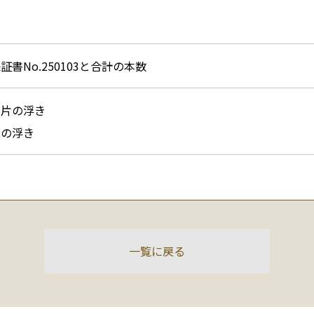
書No.250103と合計の本数
陶片の浮き
ルの浮き
一覧に戻る